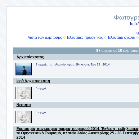
Φωτογρα
Ιερά
Κ
Λίστα των άλμπουμς
Τελευταίες προσθήκες
Τελευταία σχόλια
87
αρχεία σε
10
άλμπουμ
Αρχιεπίσκοπος
2 αρχεία, το τελευταίο προστέθηκε στις Σεπ 28, 2014
Ιερά Αρχιεπισκοπή
0 αρχεία
Νεότητα
0 αρχεία
Εορτασμός παγκόσμιας ημέρας τουρισμού 2014. Έκθεση - εκδηλώσεις
το Θρησκευτικό Τουρισμό, πλατεία Αγίας Αικατερίνης 25 - 28 Σεπτεμβ
2014