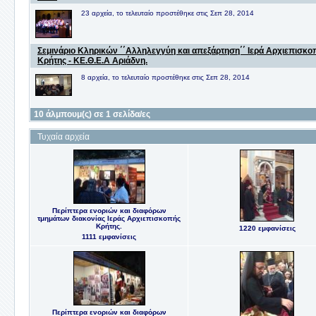
23 αρχεία, το τελευταίο προστέθηκε στις Σεπ 28, 2014
Σεμινάριο Κληρικών ΄΄Αλληλεγγύη και απεξάρτηση΄΄ Ιερά Αρχιεπισκο
Κρήτης - ΚΕ.Θ.Ε.Α Αριάδνη.
8 αρχεία, το τελευταίο προστέθηκε στις Σεπ 28, 2014
10 άλμπουμ(ς) σε 1 σελίδα/ες
Τυχαία αρχεία
Περίπτερα ενοριών και διαφόρων
τμημάτων διακονίας Ιεράς Αρχιεπισκοπής
Κρήτης.
1220 εμφανίσεις
1111 εμφανίσεις
Περίπτερα ενοριών και διαφόρων