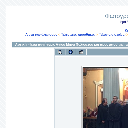
Φωτογρα
Ιερά
Κ
Λίστα των άλμπουμς
Τελευταίες προσθήκες
Τελευταία σχόλια
Αρχική
>
Ιερά πανήγυρις Αγίου Μηνά Πολιούχου και προστάτου της π