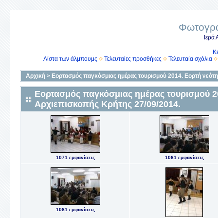
Φωτογρα
Ιερά
Κ
Λίστα των άλμπουμς
Τελευταίες προσθήκες
Τελευταία σχόλια
Αρχική
>
Εορτασμός παγκόσμιας ημέρας τουρισμού 2014. Εορτή νεότη
Εορτασμός παγκόσμιας ημέρας τουρισμού 20
Αρχιεπισκοπής Κρήτης 27/09/2014.
1071 εμφανίσεις
1061 εμφανίσεις
1081 εμφανίσεις